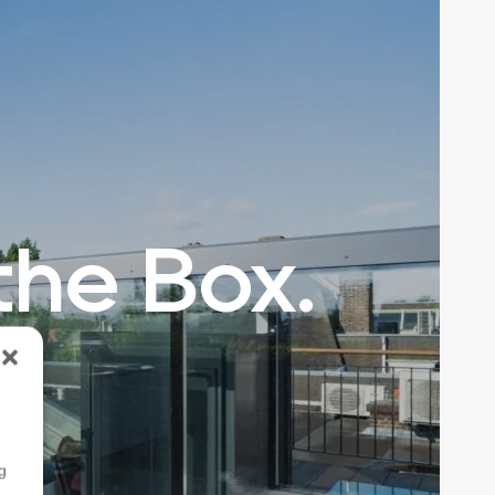
the Box.
g