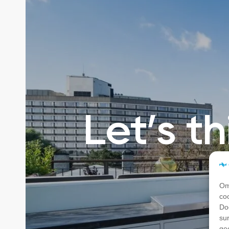
Let’s t
Om
co
Do
su
ge