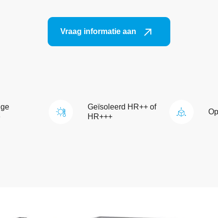
Vraag informatie aan
ige
Geïsoleerd HR++ of
Op
e
HR+++