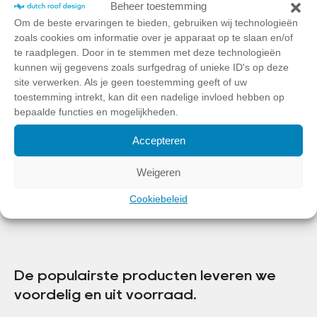
Beheer toestemming
Om de beste ervaringen te bieden, gebruiken wij technologieën
zoals cookies om informatie over je apparaat op te slaan en/of
Informatie nodig?
te raadplegen. Door in te stemmen met deze technologieën
kunnen wij gegevens zoals surfgedrag of unieke ID's op deze
site verwerken. Als je geen toestemming geeft of uw
Wilt u weten wat we voor u kunnen betekenen? Laat uw
toestemming intrekt, kan dit een nadelige invloed hebben op
gegevens achter voor vrijblijvend advies en een inspirerend
bepaalde functies en mogelijkheden.
gesprek over daglicht, frisse lucht of daktoegang.
Accepteren
0299 633 853
Weigeren
info@dutchroofdesign.com
Cookiebeleid
De populairste producten leveren we
voordelig en uit voorraad.