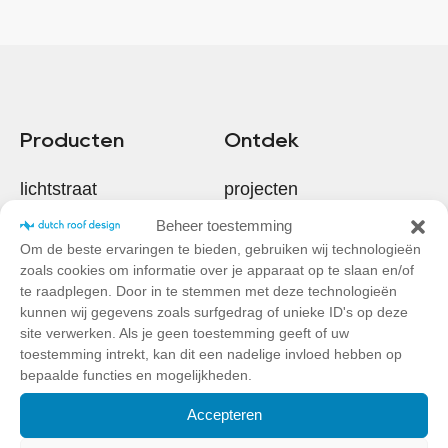
Producten
Ontdek
lichtstraat
projecten
Beheer toestemming
beloopbaar glas
ruimte
Om de beste ervaringen te bieden, gebruiken wij technologieën
zoals cookies om informatie over je apparaat op te slaan en/of
ventilatie
blog
te raadplegen. Door in te stemmen met deze technologieën
kunnen wij gegevens zoals surfgedrag of unieke ID's op deze
dakluik
site verwerken. Als je geen toestemming geeft of uw
toestemming intrekt, kan dit een nadelige invloed hebben op
Hulp nodig?
daktoegang
bepaalde functies en mogelijkheden.
Contact
Accepteren